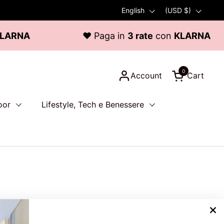
Language
English
Country/region
(USD $)
RNA
♥ Paga in
3 rate
con
KLARNA
0
Account
Cart
Open cart
oor
Lifestyle, Tech e Benessere