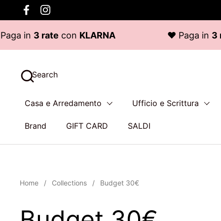
Skip to content
Facebook
Instagram
a in
3 rate
con
KLARNA
♥ Paga in
3 rat
Search
Casa e Arredamento
Ufficio e Scrittura
Brand
GIFT CARD
SALDI
Home
/
Collections
/
Budget 30€
Budget 30€