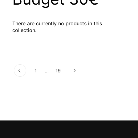
There are currently no products in this
collection.
Next
page
1
page
…
page
19
Previous