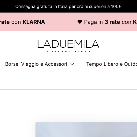
Consegna gratuita in Italia per ordini superiori a 100€
e
con
KLARNA
♥ Paga in
3 rate
con
KLA
Borse, Viaggio e Accessori
Tempo Libero e Outd