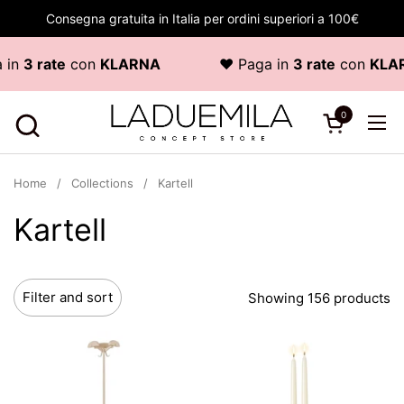
Skip to content
Consegna gratuita in Italia per ordini superiori a 100€
 rate
con
KLARNA
♥ Paga in
3 rate
con
KLARNA
0
Open cart
Ope
Home
/
Collections
/
Kartell
Kartell
Filter and sort
Showing 156 products