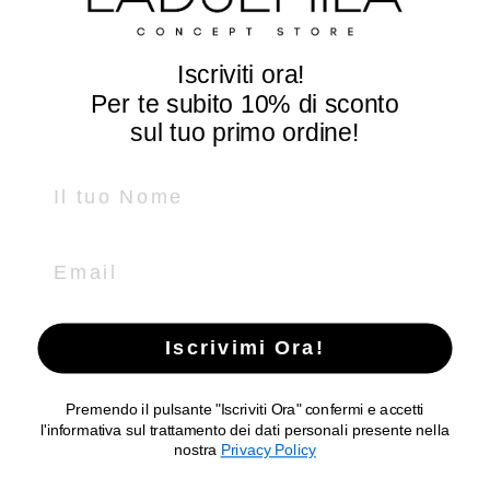
Tel e Whatsapp +39
0444 670185
Iscriviti ora!
info@laduemila.com
Per te subito
10% di sconto
SEGUICI
sul tuo primo ordine!
Name
Facebook
Instagram
LADUEMILA
Email
P.IVA IT02369820242
Ragione sociale: LADUEMILA di GIANLUCA SCHENATO
Iscrivimi Ora!
Premendo il pulsante "Iscriviti Ora" confermi e accetti
Copyright © 2026
LADUEMILA CONCEPT STORE
.
Powered by
l'informativa sul trattamento dei dati personali presente nella
Shopify
nostra
Privacy Policy
Language
English
Country/region
(USD $)