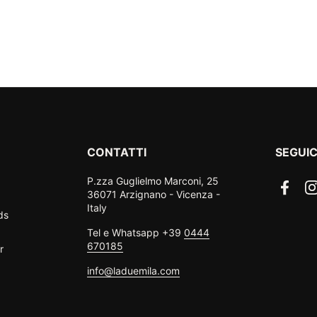
CONTATTI
SEGUIC
P.zza Guglielmo Marconi, 25
Faceb
I
36071 Arzignano - Vicenza -
Italy
ds
Tel e Whatsapp +39
0444
670185
r
info@laduemila.com