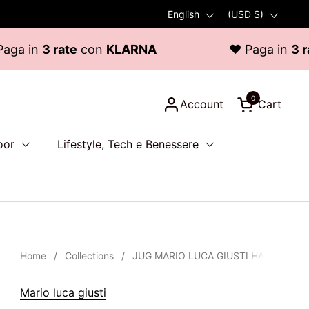
Language
English
Country/region
(USD $)
n
3 rate
con
KLARNA
♥ Paga in
3 rate
co
0
Account
Cart
Open cart
oor
Lifestyle, Tech e Benessere
Home
/
Collections
/
JUG MARIO LUCA GIUSTI HALINA TR
Mario luca giusti