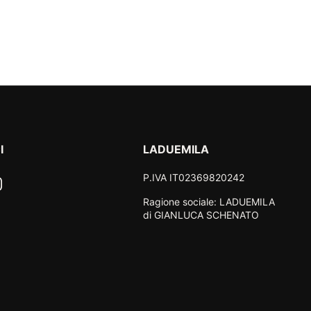
I
LADUEMILA
P.IVA IT02369820242
ook
nstagram
Ragione sociale: LADUEMILA
di GIANLUCA SCHENATO