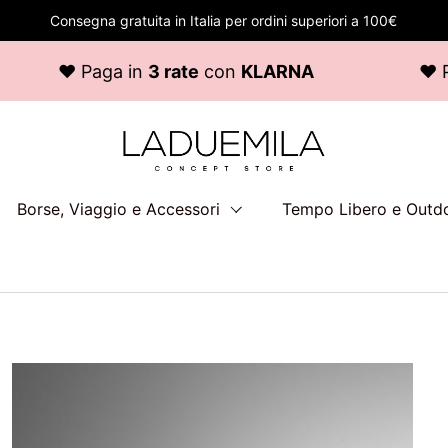
Consegna gratuita in Italia per ordini superiori a 100€
♥ Paga in
3 rate
con
KLARNA
♥ Paga i
Borse, Viaggio e Accessori
Tempo Libero e Outd