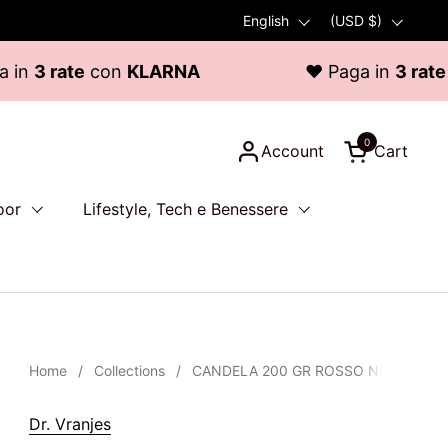
Language
English
Country/region
(USD $)
n
KLARNA
♥ Paga in
3 rate
con
KLARNA
0
Account
Cart
Open cart
oor
Lifestyle, Tech e Benessere
Home
/
Collections
/
CANDELA 200 GR ROSSO NOBILE TOR
Dr. Vranjes