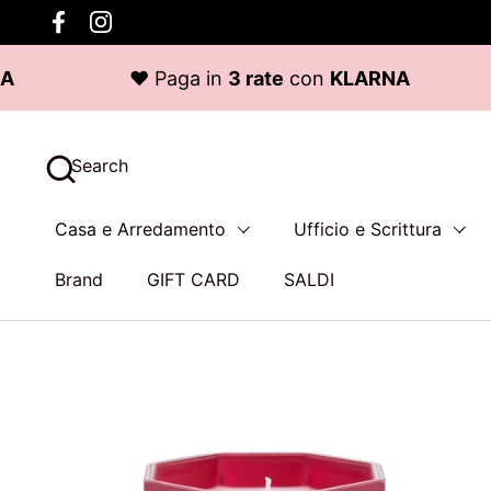
Skip to content
Facebook
Instagram
 Paga in
3 rate
con
KLARNA
♥ Paga in
Search
Casa e Arredamento
Ufficio e Scrittura
Brand
GIFT CARD
SALDI