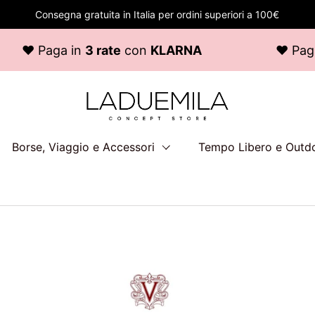
Consegna gratuita in Italia per ordini superiori a 100€
3 rate
con
KLARNA
♥ Paga in
3 rate
co
Borse, Viaggio e Accessori
Tempo Libero e Outd