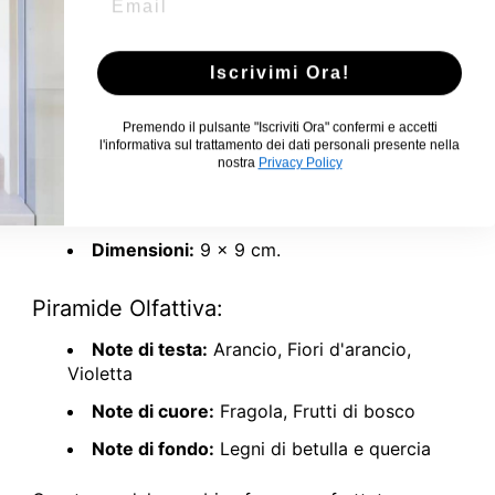
Caratteristiche:
Iscrivimi Ora!
Fragranza ispirata al vino rosso toscano
,
che infonde calore e dolcezza negli ambienti.
Premendo il pulsante "Iscriviti Ora" confermi e accetti
l'informativa sul trattamento dei dati personali presente nella
Peso:
circa 200g.
nostra
Privacy Policy
Numero di stoppini:
1 per una
combustione omogenea.
Dimensioni:
9 x 9 cm.
Piramide Olfattiva:
Note di testa:
Arancio, Fiori d'arancio,
Violetta
Note di cuore:
Fragola, Frutti di bosco
Note di fondo:
Legni di betulla e quercia