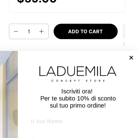
Quantity
ADD TO CART
Candela Tormalina
Rosso Nobile - Taglia
S
Iscriviti ora!
La
Candela d'arredo profumata Rosso Nobile
Per te subito
10% di sconto
cattura l'essenza della Toscana, evocando
sul tuo primo ordine!
l'atmosfera calda e avvolgente dei vigneti
toscani. Racchiusa in un raffinato
vaso in vetro
Name
color tormalina
, questa candela non solo
profuma, ma aggiunge anche un tocco di
eleganza ai tuoi spazi.
Email