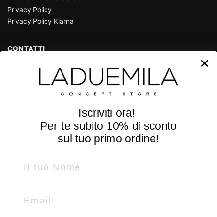
Privacy Policy
Privacy Policy Klarna
CONTATTI
P.zza Guglielmo Marconi, 25
36071 Arzignano - Vicenza - Italy
Tel e Whatsapp +39
0444 670185
Iscriviti ora!
info@laduemila.com
Per te subito
10% di sconto
SEGUICI
sul tuo primo ordine!
Name
Facebook
Instagram
LADUEMILA
Email
P.IVA IT02369820242