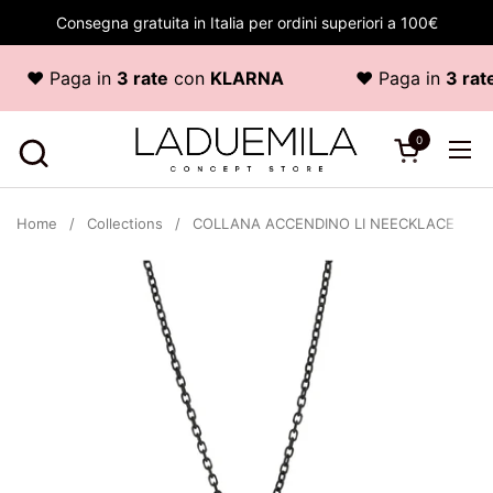
Skip to content
Consegna gratuita in Italia per ordini superiori a 100€
♥ Paga in
3 rate
con
KLARNA
♥ Paga in
3 rate
0
Open cart
Ope
Home
/
Collections
/
COLLANA ACCENDINO LI NEECKLACE MATT