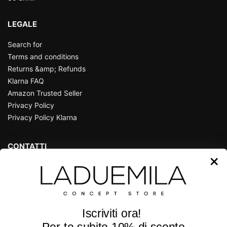
LEGALE
Search for
Terms and conditions
Returns &amp; Refunds
Klarna FAQ
Amazon Trusted Seller
Privacy Policy
Privacy Policy Klarna
CONTATTI
P.zza Guglielmo Marconi, 25
36071 Arzignano - Vicenza - Italy
Tel e Whatsapp +39
0444 670185
Iscriviti ora!
info@laduemila.com
Per te subito
10% di sconto