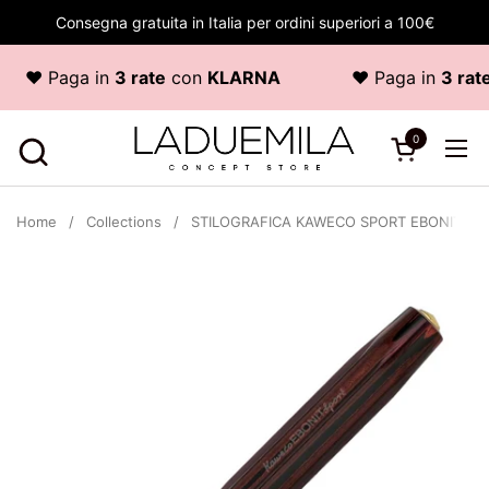
Skip to content
Consegna gratuita in Italia per ordini superiori a 100€
♥ Paga in
3 rate
con
KLARNA
♥ Paga in
3 rate
0
Open cart
Ope
Home
/
Collections
/
STILOGRAFICA KAWECO SPORT EBONITE F 