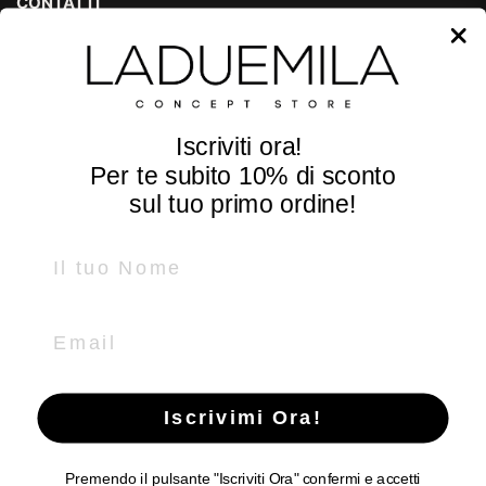
CONTATTI
P.zza Guglielmo Marconi, 25
36071 Arzignano - Vicenza - Italy
Tel e Whatsapp +39
0444 670185
Iscriviti ora!
info@laduemila.com
Per te subito
10% di sconto
SEGUICI
sul tuo primo ordine!
Name
Facebook
Instagram
LADUEMILA
Email
P.IVA IT02369820242
Ragione sociale: LADUEMILA di GIANLUCA SCHENATO
Iscrivimi Ora!
Premendo il pulsante "Iscriviti Ora" confermi e accetti
Copyright © 2026
LADUEMILA CONCEPT STORE
.
Powered by